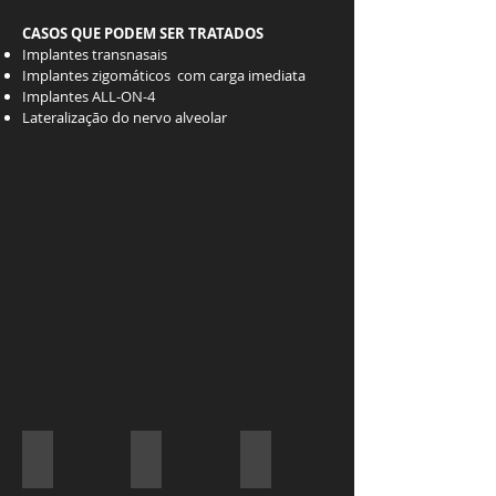
CASOS QUE PODEM SER TRATADOS
Implantes transnasais
Implantes zigomáticos com carga imediata
Implantes ALL-ON-4
Lateralização do nervo alveolar
Dr Marcelo Goldoni / RS
Dr Marcelo Goldoni / RS
Dr Marcelo Goldoni / RS